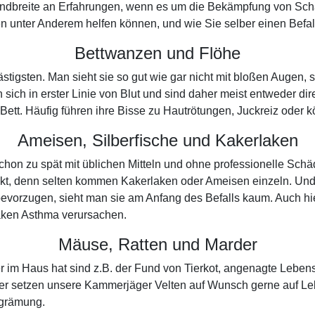
Bandbreite an Erfahrungen, wenn es um die Bekämpfung von Schä
 unter Anderem helfen können, und wie Sie selber einen Befall
Bettwanzen und Flöhe
lästigsten. Man sieht sie so gut wie gar nicht mit bloßen Auge
sich in erster Linie von Blut und sind daher meist entweder d
m Bett. Häufig führen ihre Bisse zu Hautrötungen, Juckreiz oder
Ameisen, Silberfische und Kakerlaken
chon zu spät mit üblichen Mitteln und ohne professionelle Sch
ckt, denn selten kommen Kakerlaken oder Ameisen einzeln. Un
evorzugen, sieht man sie am Anfang des Befalls kaum. Auch hie
aken Asthma verursachen.
Mäuse, Ratten und Marder
er im Haus hat sind z.B. der Fund von Tierkot, angenagte Leben
er setzen unsere Kammerjäger Velten auf Wunsch gerne auf Lebe
rgrämung.