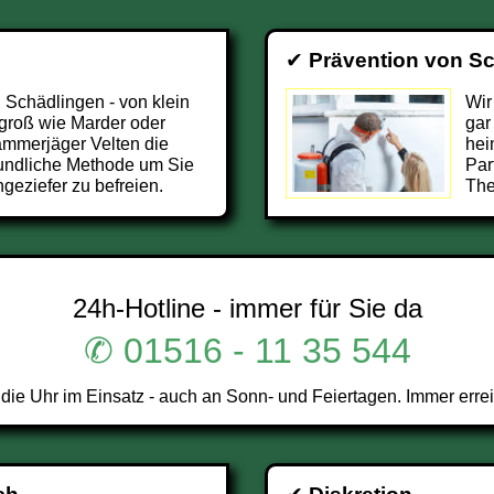
✔
Prävention von S
 Schädlingen - von klein
Wir
 groß wie Marder oder
gar
Kammerjäger Velten die
hei
undliche Methode um Sie
Par
geziefer zu befreien.
The
24h-Hotline - immer für Sie da
✆ 01516 - 11 35 544
ie Uhr im Einsatz - auch an Sonn- und Feiertagen. Immer erre