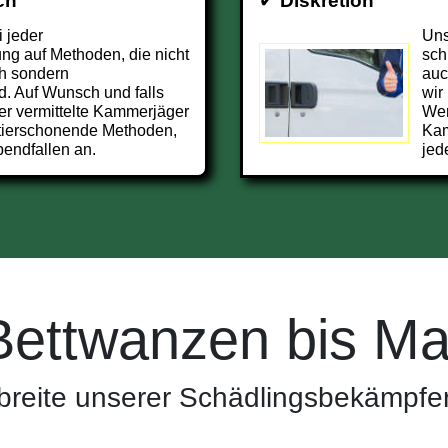
ch
✔
Diskretion
i jeder
Uns
g auf Methoden, die nicht
sch
h sondern
auc
d. Auf Wunsch und falls
wir
er vermittelte Kammerjäger
Wer
 tierschonende Methoden,
Kam
endfallen an.
jed
Bettwanzen bis Ma
reite unserer Schädlingsbekämpfer