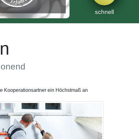
schnell
en
chonend
re Kooperationsartner ein Höchstmaß an