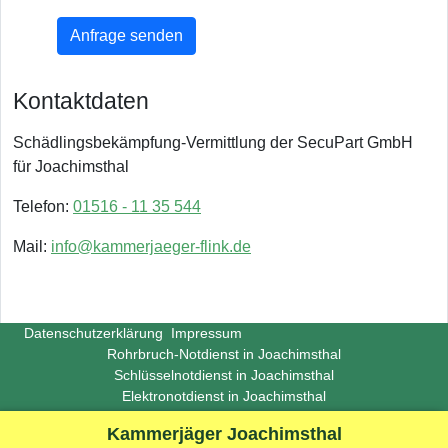
Anfrage senden
Kontaktdaten
Schädlingsbekämpfung-Vermittlung der SecuPart GmbH
für Joachimsthal
Telefon:
01516 - 11 35 544
Mail:
info@kammerjaeger-flink.de
Datenschutzerklärung
Impressum
Rohrbruch-Notdienst in Joachimsthal
Schlüsselnotdienst in Joachimsthal
Elektronotdienst in Joachimsthal
Copyright ©
Insight-Ideas.de
2026
Kammerjäger Joachimsthal
(Last update 2026-06-29)