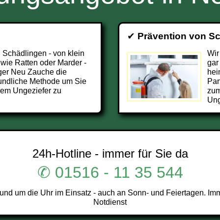
✔
Prävention von S
 Schädlingen - von klein
Wir
 wie Ratten oder Marder -
gar
ger Neu Zauche die
hei
undliche Methode um Sie
Par
dem Ungeziefer zu
zum
Ung
24h-Hotline - immer für Sie da
✆ 01516 - 11 35 544
d um die Uhr im Einsatz - auch an Sonn- und Feiertagen. Imm
Notdienst