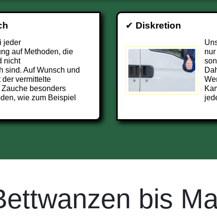
ch
✔
Diskretion
i jeder
Uns
ng auf Methoden, die
nur
 nicht
son
h sind. Auf Wunsch und
Dah
 der vermittelte
Wer
 Zauche besonders
Kam
den, wie zum Beispiel
jed
Bettwanzen bis Ma