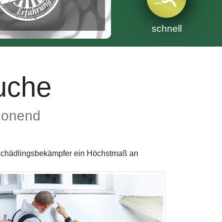
schnell
uche
chonend
e Schädlingsbekämpfer ein Höchstmaß an