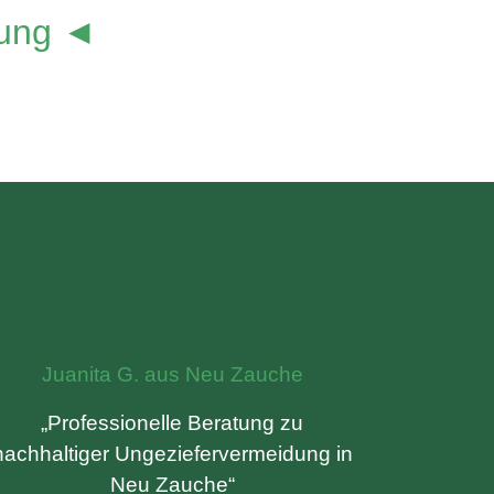
lung ◄
Juanita G. aus Neu Zauche
„Professionelle Beratung zu
nachhaltiger Ungeziefervermeidung in
Neu Zauche“