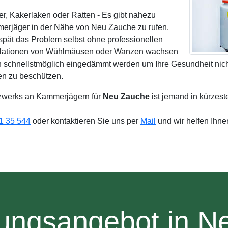
r, Kakerlaken oder Ratten - Es gibt nahezu
erjäger in der Nähe von Neu Zauche zu rufen.
 spät das Problem selbst ohne professionellen
pulationen von Wühlmäusen oder Wanzen wachsen
en schnellstmöglich eingedämmt werden um Ihre Gesundheit nich
en zu beschützen.
zwerks an Kammerjägern für
Neu Zauche
ist jemand in kürzest
1 35 544
oder kontaktieren Sie uns per
Mail
und wir helfen Ihn
tungsangebot in N