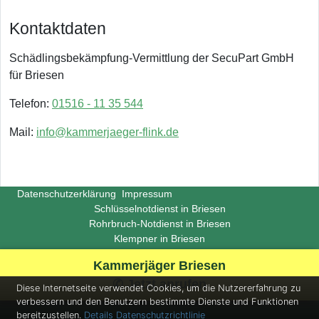
Kontaktdaten
Schädlingsbekämpfung-Vermittlung der SecuPart GmbH
für Briesen
Telefon:
01516 - 11 35 544
Mail:
info@kammerjaeger-flink.de
Datenschutzerklärung
Impressum
Schlüsselnotdienst in Briesen
Rohrbruch-Notdienst in Briesen
Klempner in Briesen
Copyright ©
Insight-Ideas.de
2026
Kammerjäger Briesen
(Last update 2026-06-29)
✆ Jetzt anrufen
Diese Internetseite verwendet Cookies, um die Nutzererfahrung zu
verbessern und den Benutzern bestimmte Dienste und Funktionen
bereitzustellen.
Details
Datenschutzrichtlinie