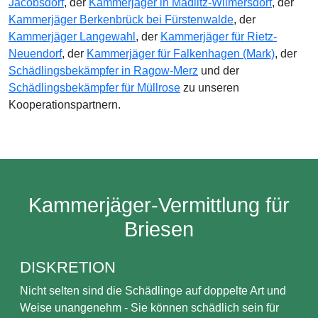
Jacobsdorf
, der
Kammerjäger in Madlitz-Wilmersdorf
, der
Kammerjäger Berkenbrück bei Fürstenwalde
, der
Kammerjäger Langewahl
, der
Kammerjäger für Rietz-
Neuendorf
, der
Kammerjäger für Falkenhagen (Mark)
, der
Schädlingsbekämpfer in Ragow-Merz
und der
Schädlingsbekämpfer für Müllrose
zu unseren
Kooperationspartnern.
Kammerjäger-Vermittlung für
Briesen
DISKRETION
Nicht selten sind die Schädlinge auf doppelte Art und
Weise unangenehm - Sie können schädlich sein für