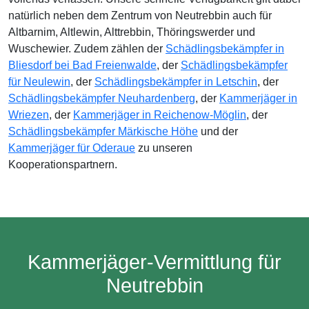
natürlich neben dem Zentrum von Neutrebbin auch für
Altbarnim, Altlewin, Alttrebbin, Thöringswerder und
Wuschewier. Zudem zählen der
Schädlingsbekämpfer in
Bliesdorf bei Bad Freienwalde
, der
Schädlingsbekämpfer
für Neulewin
, der
Schädlingsbekämpfer in Letschin
, der
Schädlingsbekämpfer Neuhardenberg
, der
Kammerjäger in
Wriezen
, der
Kammerjäger in Reichenow-Möglin
, der
Schädlingsbekämpfer Märkische Höhe
und der
Kammerjäger für Oderaue
zu unseren
Kooperationspartnern.
Kammerjäger-Vermittlung für
Neutrebbin