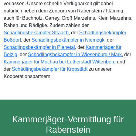
verlassen. Unsere schnelle Verfügbarkeit gilt dabei
natürlich neben dem Zentrum von Rabenstein / Fläming
auch für Buchholz, Garrey, Groß Marzehns, Klein Marzehns,
Raben und Rädigke. Zudem zählen der
Schädlingsbekämpfer Straach
, der
Schädlingsbekämpfer
Boßdorf
, der
Schädlingsbekämpfer in Niemegk
, der
Schädlingsbekämpfer in Planetal
, der
Kammerjäger für
Belzig
, der
Schädlingsbekämpfer in Wiesenburg / Mark
, der
Kammerjäger für Mochau bei Lutherstadt Wittenberg
und
der
Schädlingsbekämpfer für Kropstädt
zu unseren
Kooperationspartnern.
Kammerjäger-Vermittlung für
Rabenstein