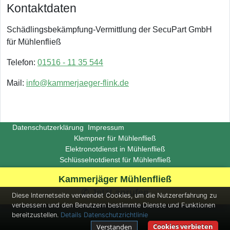
Kontaktdaten
Schädlingsbekämpfung-Vermittlung der SecuPart GmbH
für Mühlenfließ
Telefon:
01516 - 11 35 544
Mail:
info@kammerjaeger-flink.de
Datenschutzerklärung
Impressum
Klempner für Mühlenfließ
Elektronotdienst in Mühlenfließ
Schlüsselnotdienst für Mühlenfließ
Copyright ©
Insight-Ideas.de
2026
Kammerjäger Mühlenfließ
(Last update 2026-06-29)
✆ Jetzt anrufen
Diese Internetseite verwendet Cookies, um die Nutzererfahrung zu
verbessern und den Benutzern bestimmte Dienste und Funktionen
bereitzustellen.
Details
Datenschutzrichtlinie
Cookies verbieten
Verstanden