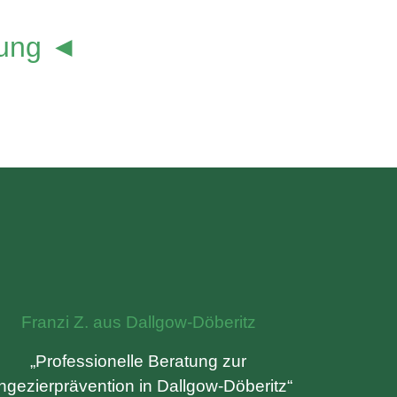
lung ◄
Franzi Z. aus Dallgow-Döberitz
„Professionelle Beratung zur
ngezierprävention in Dallgow-Döberitz“