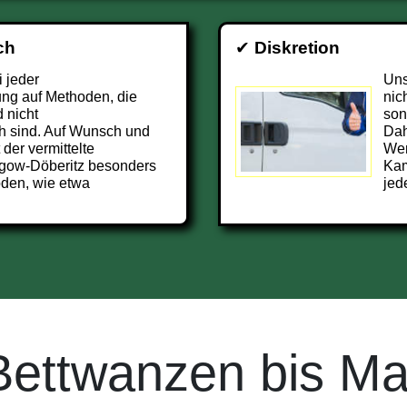
ch
✔
Diskretion
i jeder
Uns
ng auf Methoden, die
nic
 nicht
son
h sind. Auf Wunsch und
Dah
 der vermittelte
Wer
lgow-Döberitz besonders
Kam
den, wie etwa
jed
Bettwanzen bis Ma