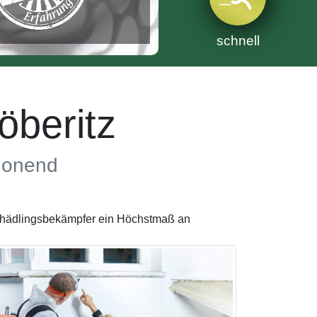
schnell
beritz
chonend
Schädlingsbekämpfer ein Höchstmaß an