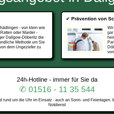
✔
Prävention von S
chädlingen - von klein wie
Wir
 Ratten oder Marder -
gar
ger Dallgow-Döberitz die
hei
undliche Methode um Sie
Par
 von dem Ungeziefer zu
Döb
von
24h-Hotline - immer für Sie da
✆ 01516 - 11 35 544
 rund um die Uhr im Einsatz - auch an Sonn- und Feiertagen. I
Notdienst