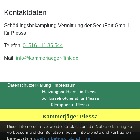
Kontaktdaten
Schädlingsbekämpfung-Vermittlung der SecuPart GmbH
für Plessa
Telefon:
01516 - 11 35 544
Mail:
info@kammerjaeger-flink.de
Datenschutzerklärung
Impressum
Heizungsnotdienst in Plessa
Schlüsselnotdienst für Plessa
Klempner in Plessa
Copyright ©
Insight-Ideas.de
2026
Kammerjäger Plessa
(Last update 2026-06-29)
✆ Jetzt anrufen
Diese Internetseite verwendet Cookies, um die Nutzererfahrung zu
verbessern und den Benutzern bestimmte Dienste und Funktionen
bereitzustellen.
Details
Datenschutzrichtlinie