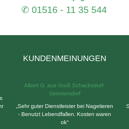
✆ 01516 - 11 35 544
KUNDENMEINUNGEN
Albert G. aus Groß Schacksdorf-
Simmersdorf
os
hr
„Sehr guter Dienstleister bei Nagetieren
S
- Benutzt Lebendfallen. Kosten waren
ok“