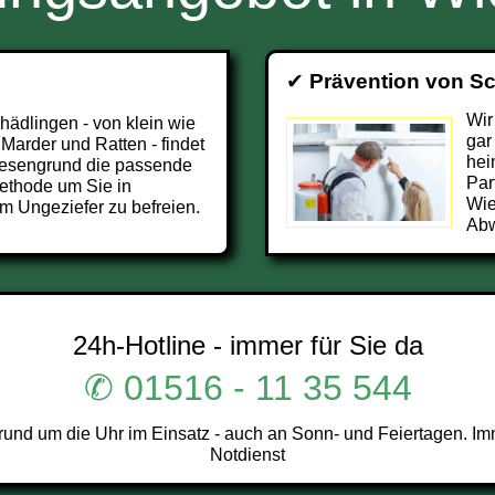
✔
Prävention von S
Wir
chädlingen - von klein wie
gar
 Marder und Ratten - findet
hei
esengrund die passende
Par
ethode um Sie in
Wie
 Ungeziefer zu befreien.
Abw
24h-Hotline - immer für Sie da
✆ 01516 - 11 35 544
nd um die Uhr im Einsatz - auch an Sonn- und Feiertagen. Imm
Notdienst