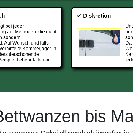
ch
✔
Diskretion
t bei jeder
Uns
g auf Methoden, die nicht
nur
h sondern
son
d. Auf Wunsch und falls
Dah
vermittelte Kammerjäger in
Wer
ers tierschonende
Kam
eispiel Lebendfallen an.
jed
Bettwanzen bis Ma