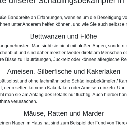
te unserer Schädlingsbekämpfer i
roße Bandbreite an Erfahrungen, wenn es um die Beseitigung v
Ihnen unter Anderem helfen können, und wie Sie auch selbst ei
Bettwanzen und Flöhe
nangenehmsten. Man sieht sie nicht mit bloßen Augen, sondern 
henblut und sind daher meist entweder direkt am Menschen ode
 ihre Bisse zu Hautrötungen, Juckreiz oder können allergische R
Ameisen, Silberfische und Kakerlaken
u spät selbst und ohne fachmännische Schädlingsbekämpfer / Ka
, denn selten kommen Kakerlaken oder Ameisen einzeln. Und d
 man sie am Anfang des Befalls nur flüchtig. Auch hierbei han
sthma verursachen.
Mäuse, Ratten und Marder
an einen Nager im Haus hat sind zum Beispiel der Fund von Tie