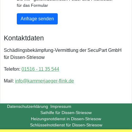
für das Formular
Anfrage senden
Kontaktdaten
Schädlingsbekämpfung-Vermittlung der SecuPart GmbH
für Dissen-Striesow
Telefon:
01516 - 11 35 544
Mail:
info@kammerjaeger-flink.de
Datenschutzerklärung
Impressum
Sathilfe für Dissen-Striesow
Heizungsnotdienst in Dissen-Striesow
Schlüsselnotdienst für Dissen-Striesow
Copyright ©
Insight-Ideas.de
2026