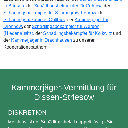
in Briesen
, der
Schädlingsbekämpfer für Guhrow
, der
Schädlingsbekämpfer für Schmogrow-Fehrow
, der
Schädlingsbekämpfer Cottbus
, der
Kammerjäger für
Drehnow
, der
Schädlingsbekämpfer für Werben
(Niederlausitz)
, der
Schädlingsbekämpfer für Kolkwitz
und
der
Kammerjäger in Drachhausen
zu unseren
Kooperationspartnern.
Kammerjäger-Vermittlung für
Dissen-Striesow
DISKRETION
Meistens ist der Schädlingsbefall doppelt lästig - Sie