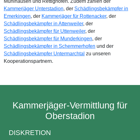
Mühlhausen und Rettighofen. Zudem zählen der
Kammerjäger Unterstadion
, der
Schädlingsbekämpfer in
Emerkingen
, der
Kammerjäger für Rottenacker
, der
Schädlingsbekämpfer in Attenweiler
, der
Schädlingsbekämpfer für Uttenweiler
, der
Schädlingsbekämpfer für Munderkingen
, der
Schädlingsbekämpfer in Schemmerhofen
und der
Schädlingsbekämpfer Untermarchtal
zu unseren
Kooperationspartnern.
Kammerjäger-Vermittlung für
Oberstadion
DISKRETION