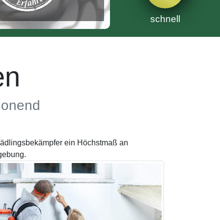
schnell
en
chonend
Schädlingsbekämpfer ein Höchstmaß an
mgebung.