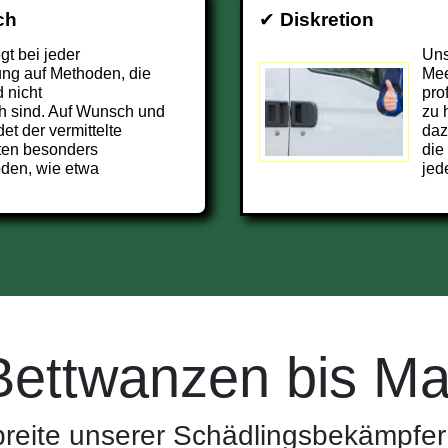
ch
✔
Diskretion
t bei jeder
Uns
ng auf Methoden, die
Mee
 nicht
pro
h sind. Auf Wunsch und
zu 
et der vermittelte
daz
ten besonders
die
den, wie etwa
jed
Bettwanzen bis Ma
reite unserer Schädlingsbekämpfer 