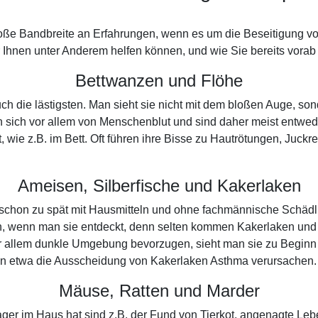
roße Bandbreite an Erfahrungen, wenn es um die Beseitigung vo
hnen unter Anderem helfen können, und wie Sie bereits vorab e
Bettwanzen und Flöhe
uch die lästigsten. Man sieht sie nicht mit dem bloßen Auge, 
n sich vor allem von Menschenblut und sind daher meist entwe
, wie z.B. im Bett. Oft führen ihre Bisse zu Hautrötungen, Juck
Ameisen, Silberfische und Kakerlaken
 schon zu spät mit Hausmitteln und ohne fachmännische Schäd
en, wenn man sie entdeckt, denn selten kommen Kakerlaken un
 allem dunkle Umgebung bevorzugen, sieht man sie zu Beginn de
nn etwa die Ausscheidung von Kakerlaken Asthma verursachen.
Mäuse, Ratten und Marder
ger im Haus hat sind z.B. der Fund von Tierkot, angenagte Leb