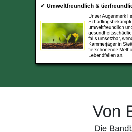
✔
Umweltfreundlich & tierfreundli
Unser Augenmerk lieg
Schädlingsbekämpfu
umweltfreundlich und
gesundheitsschädlic
falls umsetzbar, wend
Kammerjäger in Stet
tierschonende Metho
Lebendfallen an.
Von 
Die Bandb