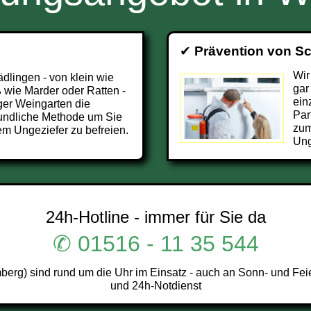
✔
Prävention von S
Wir
ädlingen - von klein wie
gar
 wie Marder oder Ratten -
ein
ger Weingarten die
Par
undliche Methode um Sie
zum
m Ungeziefer zu befreien.
Ung
24h-Hotline - immer für Sie da
✆ 01516 - 11 35 544
rg) sind rund um die Uhr im Einsatz - auch an Sonn- und Feie
und 24h-Notdienst