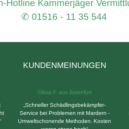
-Hotline Kammerjäger Vermitt
✆ 01516 - 11 35 544
KUNDENMEINUNGEN
Olivia F. aus Baienfurt
t
„Schneller Schädlingsbekämpfer-
ht
Service bei Problemen mit Mardern -
“
Umweltschonende Methoden. Kosten