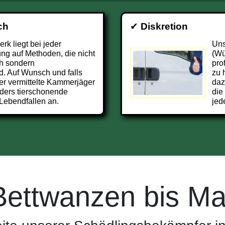
ch
✔
Diskretion
k liegt bei jeder
Uns
g auf Methoden, die nicht
(Wü
h sondern
pro
d. Auf Wunsch und falls
zu 
er vermittelte Kammerjäger
daz
ders tierschonende
die
Lebendfallen an.
jed
Bettwanzen bis Ma