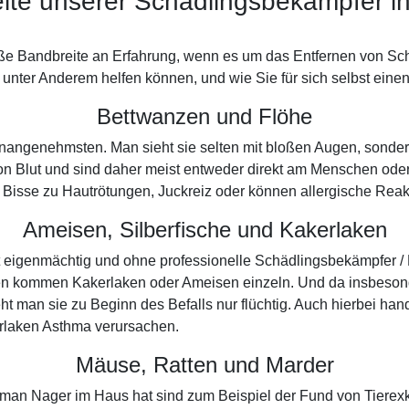
ite unserer Schädlingsbekämpfer i
ße Bandbreite an Erfahrung, wenn es um das Entfernen von Schä
nter Anderem helfen können, und wie Sie für sich selbst einen
Bettwanzen und Flöhe
e unangenehmsten. Man sieht sie selten mit bloßen Augen, sond
on Blut und sind daher meist entweder direkt am Menschen ode
ihre Bisse zu Hautrötungen, Juckreiz oder können allergische Rea
Ameisen, Silberfische und Kakerlaken
ät eigenmächtig und ohne professionelle Schädlingsbekämpfer 
en kommen Kakerlaken oder Ameisen einzeln. Und da insbesond
 man sie zu Beginn des Befalls nur flüchtig. Auch hierbei han
rlaken Asthma verursachen.
Mäuse, Ratten und Marder
ass man Nager im Haus hat sind zum Beispiel der Fund von Tiere