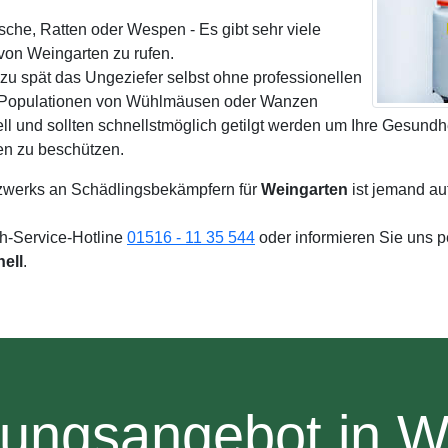
sche, Ratten oder Wespen - Es gibt sehr viele
on Weingarten zu rufen.
zu spät das Ungeziefer selbst ohne professionellen
e Populationen von Wühlmäusen oder Wanzen
ll und sollten schnellstmöglich getilgt werden um Ihre Gesundh
en zu beschützen.
zwerks an Schädlingsbekämpfern für
Weingarten
ist jemand au
4h-Service-Hotline
01516 - 11 35 544
oder informieren Sie uns 
nell
.
tungsangebot in W