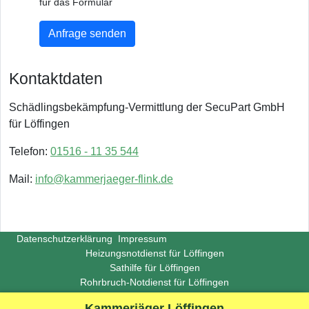
für das Formular
Anfrage senden
Kontaktdaten
Schädlingsbekämpfung-Vermittlung der SecuPart GmbH
für Löffingen
Telefon:
01516 - 11 35 544
Mail:
info@kammerjaeger-flink.de
Datenschutzerklärung
Impressum
Heizungsnotdienst für Löffingen
Sathilfe für Löffingen
Rohrbruch-Notdienst für Löffingen
Copyright ©
Insight-Ideas.de
2026
Kammerjäger Löffingen