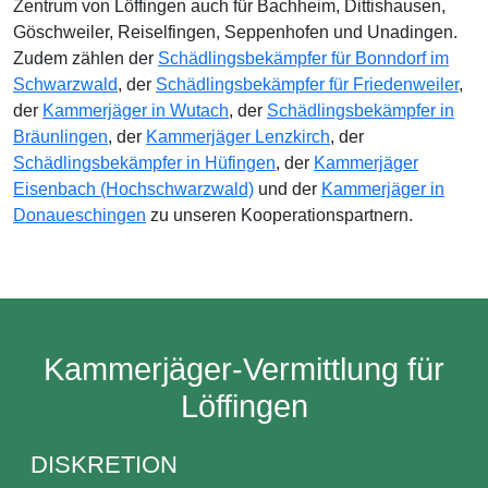
Zentrum von Löffingen auch für Bachheim, Dittishausen,
Göschweiler, Reiselfingen, Seppenhofen und Unadingen.
Zudem zählen der
Schädlingsbekämpfer für Bonndorf im
Schwarzwald
, der
Schädlingsbekämpfer für Friedenweiler
,
der
Kammerjäger in Wutach
, der
Schädlingsbekämpfer in
Bräunlingen
, der
Kammerjäger Lenzkirch
, der
Schädlingsbekämpfer in Hüfingen
, der
Kammerjäger
Eisenbach (Hochschwarzwald)
und der
Kammerjäger in
Donaueschingen
zu unseren Kooperationspartnern.
Kammerjäger-Vermittlung für
Löffingen
DISKRETION