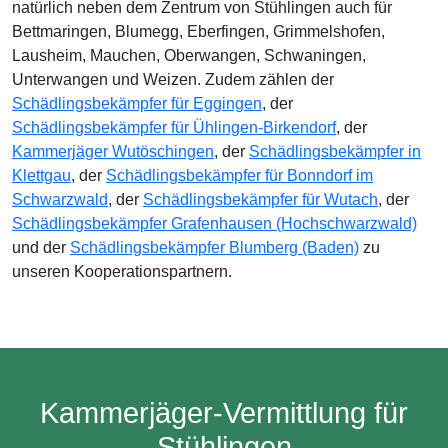
natürlich neben dem Zentrum von Stühlingen auch für
Bettmaringen, Blumegg, Eberfingen, Grimmelshofen,
Lausheim, Mauchen, Oberwangen, Schwaningen,
Unterwangen und Weizen. Zudem zählen der
Schädlingsbekämpfer für Eggingen
, der
Schädlingsbekämpfer für Ühlingen-Birkendorf
, der
Kammerjäger Wutöschingen
, der
Schädlingsbekämpfer in
Klettgau
, der
Schädlingsbekämpfer für Bonndorf im
Schwarzwald
, der
Schädlingsbekämpfer für Wutach
, der
Schädlingsbekämpfer Grafenhausen (Hochschwarzwald)
und der
Schädlingsbekämpfer Blumberg (Baden)
zu
unseren Kooperationspartnern.
Kammerjäger-Vermittlung für
Stühlingen