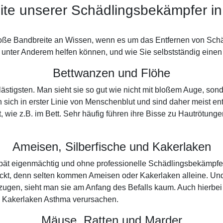
ite unserer Schädlingsbekämpfer in
roße Bandbreite an Wissen, wenn es um das Entfernen von Schäd
unter Anderem helfen können, und wie Sie selbstständig einen B
Bettwanzen und Flöhe
e lästigsten. Man sieht sie so gut wie nicht mit bloßem Auge, 
 sich in erster Linie von Menschenblut und sind daher meist e
, wie z.B. im Bett. Sehr häufig führen ihre Bisse zu Hautrötung
Ameisen, Silberfische und Kakerlaken
u spät eigenmächtig und ohne professionelle Schädlingsbekämpf
ckt, denn selten kommen Ameisen oder Kakerlaken alleine. Und
ugen, sieht man sie am Anfang des Befalls kaum. Auch hierbei 
n Kakerlaken Asthma verursachen.
Mäuse, Ratten und Marder