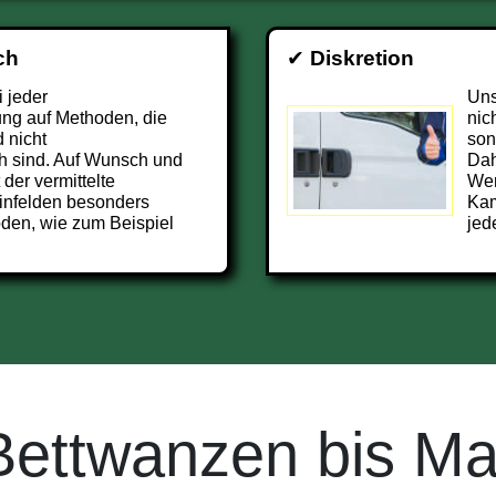
ch
✔
Diskretion
i jeder
Uns
ng auf Methoden, die
nic
 nicht
son
h sind. Auf Wunsch und
Dah
 der vermittelte
Wer
infelden besonders
Kam
den, wie zum Beispiel
jed
Bettwanzen bis Ma