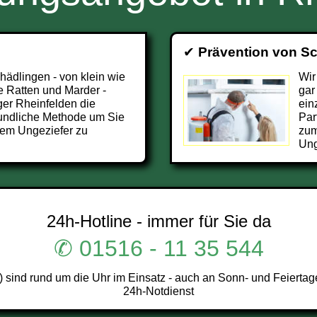
✔
Prävention von S
chädlingen - von klein wie
Wir
e Ratten und Marder -
gar
ger Rheinfelden die
ein
undliche Methode um Sie
Par
dem Ungeziefer zu
zum
Ung
24h-Hotline - immer für Sie da
✆ 01516 - 11 35 544
ind rund um die Uhr im Einsatz - auch an Sonn- und Feiertag
24h-Notdienst