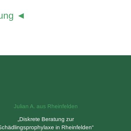
lung ◄
Julian A. aus Rheinfelden
„Diskrete Beratung zur
Schädlingsprophylaxe in Rheinfelden“