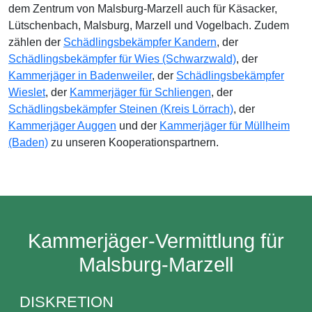
dem Zentrum von Malsburg-Marzell auch für Käsacker,
Lütschenbach, Malsburg, Marzell und Vogelbach. Zudem
zählen der
Schädlingsbekämpfer Kandern
, der
Schädlingsbekämpfer für Wies (Schwarzwald)
, der
Kammerjäger in Badenweiler
, der
Schädlingsbekämpfer
Wieslet
, der
Kammerjäger für Schliengen
, der
Schädlingsbekämpfer Steinen (Kreis Lörrach)
, der
Kammerjäger Auggen
und der
Kammerjäger für Müllheim
(Baden)
zu unseren Kooperationspartnern.
Kammerjäger-Vermittlung für
Malsburg-Marzell
DISKRETION