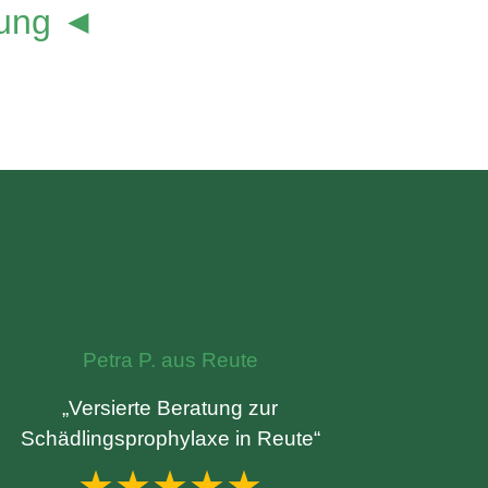
lung ◄
Petra P. aus Reute
„Versierte Beratung zur
Schädlingsprophylaxe in Reute“
★★★★★