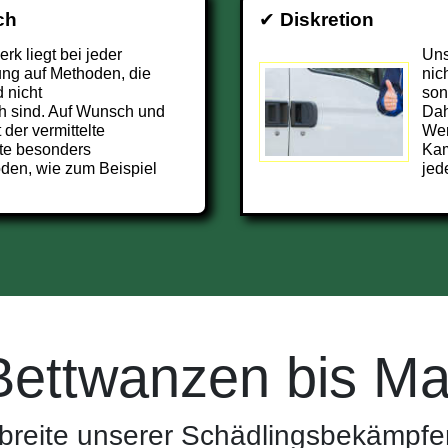
ch
✔
Diskretion
k liegt bei jeder
Uns
ng auf Methoden, die
nic
 nicht
son
h sind. Auf Wunsch und
Dah
 der vermittelte
Wer
te besonders
Kam
den, wie zum Beispiel
jed
Bettwanzen bis Ma
breite unserer Schädlingsbekämpfer