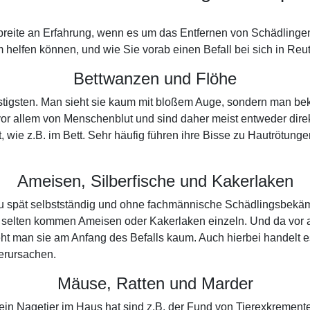
reite an Erfahrung, wenn es um das Entfernen von Schädlingen
 helfen können, und wie Sie vorab einen Befall bei sich in Reu
Bettwanzen und Flöhe
lästigsten. Man sieht sie kaum mit bloßem Auge, sondern man b
vor allem von Menschenblut und sind daher meist entweder dir
t, wie z.B. im Bett. Sehr häufig führen ihre Bisse zu Hautrötun
Ameisen, Silberfische und Kakerlaken
 zu spät selbstständig und ohne fachmännische Schädlingsbekä
 selten kommen Ameisen oder Kakerlaken einzeln. Und da vor a
t man sie am Anfang des Befalls kaum. Auch hierbei handelt e
erursachen.
Mäuse, Ratten und Marder
n ein Nagetier im Haus hat sind z.B. der Fund von Tierexkreme