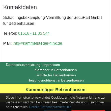
Kontaktdaten
Schädlingsbekämpfung-Vermittlung der SecuPart GmbH
für Betzenhausen
Telefon:
01516 - 11 35 544
Mail:
info@kammerjaeger-flink.de
Datenschutzerklärung
Impressum
Klempner in Betzenhausen
Sathilfe für Betzenhausen
Heizungsnotdienst in Betzenhausen
Copyright ©
Insight-Ideas.de
2026
Kammerjäger Betzenhausen
(Last update 2026-06-29)
✆ Jetzt anrufen
Diese Internetseite verwendet Cookies, um die Nutzererfahrung zu
verbessern und den Benutzern bestimmte Dienste und Funktionen
bereitzustellen.
Details
Datenschutzrichtlinie