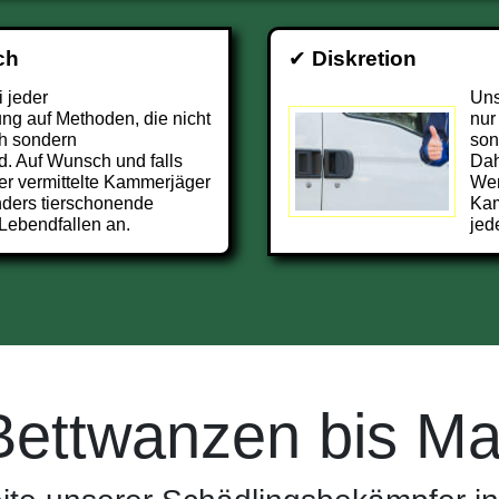
ch
✔
Diskretion
i jeder
Uns
g auf Methoden, die nicht
nur
h sondern
son
d. Auf Wunsch und falls
Dah
er vermittelte Kammerjäger
Wer
ders tierschonende
Kam
Lebendfallen an.
jed
Bettwanzen bis Ma