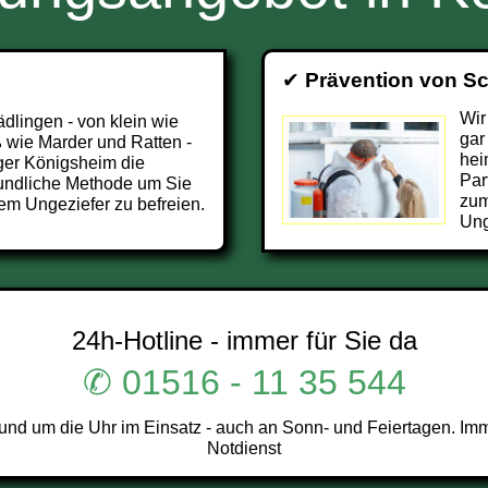
✔
Prävention von S
Wir
ädlingen - von klein wie
gar
 wie Marder und Ratten -
hei
ger Königsheim die
Par
undliche Methode um Sie
zum
em Ungeziefer zu befreien.
Ung
24h-Hotline - immer für Sie da
✆ 01516 - 11 35 544
d um die Uhr im Einsatz - auch an Sonn- und Feiertagen. Imm
Notdienst