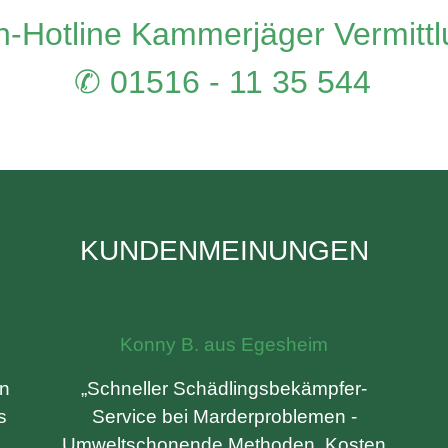
-Hotline Kammerjäger Vermitt
✆ 01516 - 11 35 544
KUNDENMEINUNGEN
Konny B. aus Egesheim
n
„Schneller Schädlingsbekämpfer-
s
Service bei Marderproblemen -
Umweltschonende Methoden. Kosten