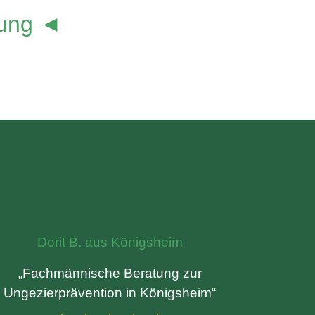
lung ◄
Dorit B. aus Königsheim
„Fachmännische Beratung zur
Ungezierprävention in Königsheim“