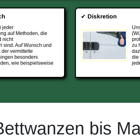
ch
✔
Diskretion
i jeder
Uns
ng auf Methoden, die
(Wü
 nicht
pro
h sind. Auf Wunsch und
zu 
 der vermittelte
daz
ingen besonders
die
den, wie beispielsweise
jed
Bettwanzen bis Ma