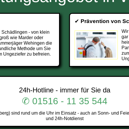
✔
Prävention von S
Wir
 Schädlingen - von klein
gar
 groß wie Marder oder
hei
 Kammerjäger Wehingen die
Par
undliche Methode um Sie
zum
 Ungeziefer zu befreien.
Ung
24h-Hotline - immer für Sie da
✆ 01516 - 11 35 544
g) sind rund um die Uhr im Einsatz - auch an Sonn- und Feier
und 24h-Notdienst