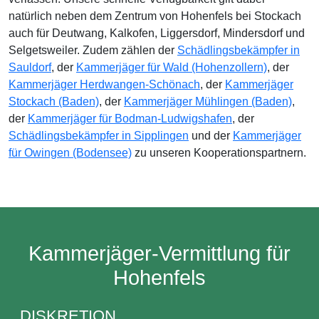
natürlich neben dem Zentrum von Hohenfels bei Stockach
auch für Deutwang, Kalkofen, Liggersdorf, Mindersdorf und
Selgetsweiler. Zudem zählen der
Schädlingsbekämpfer in
Sauldorf
, der
Kammerjäger für Wald (Hohenzollern)
, der
Kammerjäger Herdwangen-Schönach
, der
Kammerjäger
Stockach (Baden)
, der
Kammerjäger Mühlingen (Baden)
,
der
Kammerjäger für Bodman-Ludwigshafen
, der
Schädlingsbekämpfer in Sipplingen
und der
Kammerjäger
für Owingen (Bodensee)
zu unseren Kooperationspartnern.
Kammerjäger-Vermittlung für
Hohenfels
DISKRETION