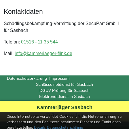
Kontaktdaten
Schädlingsbekämpfung-Vermittlung der SecuPart GmbH
für Sasbach
Telefon:
01516 - 11 35 544
Mail:
info@kammerjaeger-flink.de
Datenschutzerklärung
Impressum
Schlüsselnotdienst für Sasbach
DGUV-Prüfung für Sasbach
Elektronotdienst in Sasbach
Copyright ©
Insight-Ideas.de
2026
Kammerjäger Sasbach
(Last update 2026-06-29)
✆ Jetzt anrufen
Diese Internetseite verwendet Cookies, um die Nutzererfahrung zu
verbessern und den Benutzern bestimmte Dienste und Funktionen
bereitzustellen.
Details
Datenschutzrichtlinie