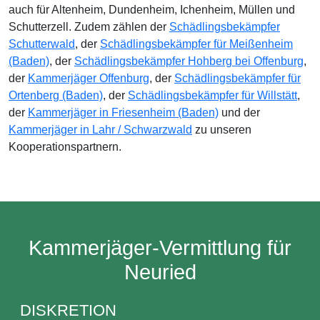
auch für Altenheim, Dundenheim, Ichenheim, Müllen und
Schutterzell. Zudem zählen der
Schädlingsbekämpfer
Schutterwald
, der
Schädlingsbekämpfer für Meißenheim
(Baden)
, der
Schädlingsbekämpfer Hohberg bei Offenburg
,
der
Kammerjäger Offenburg
, der
Schädlingsbekämpfer für
Ortenberg (Baden)
, der
Schädlingsbekämpfer für Willstätt
,
der
Kammerjäger in Friesenheim (Baden)
und der
Kammerjäger in Lahr / Schwarzwald
zu unseren
Kooperationspartnern.
Kammerjäger-Vermittlung für
Neuried
DISKRETION