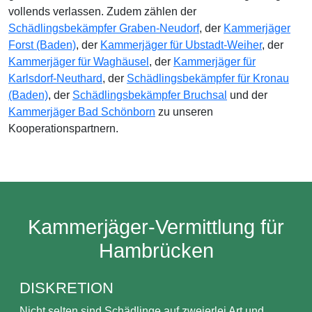
vollends verlassen. Zudem zählen der
Schädlingsbekämpfer Graben-Neudorf
, der
Kammerjäger
Forst (Baden)
, der
Kammerjäger für Ubstadt-Weiher
, der
Kammerjäger für Waghäusel
, der
Kammerjäger für
Karlsdorf-Neuthard
, der
Schädlingsbekämpfer für Kronau
(Baden)
, der
Schädlingsbekämpfer Bruchsal
und der
Kammerjäger Bad Schönborn
zu unseren
Kooperationspartnern.
Kammerjäger-Vermittlung für
Hambrücken
DISKRETION
Nicht selten sind Schädlinge auf zweierlei Art und