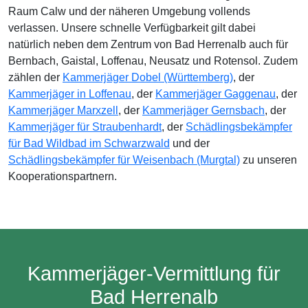
Raum Calw und der näheren Umgebung vollends
verlassen. Unsere schnelle Verfügbarkeit gilt dabei
natürlich neben dem Zentrum von Bad Herrenalb auch für
Bernbach, Gaistal, Loffenau, Neusatz und Rotensol. Zudem
zählen der
Kammerjäger Dobel (Württemberg)
, der
Kammerjäger in Loffenau
, der
Kammerjäger Gaggenau
, der
Kammerjäger Marxzell
, der
Kammerjäger Gernsbach
, der
Kammerjäger für Straubenhardt
, der
Schädlingsbekämpfer
für Bad Wildbad im Schwarzwald
und der
Schädlingsbekämpfer für Weisenbach (Murgtal)
zu unseren
Kooperationspartnern.
Kammerjäger-Vermittlung für
Bad Herrenalb