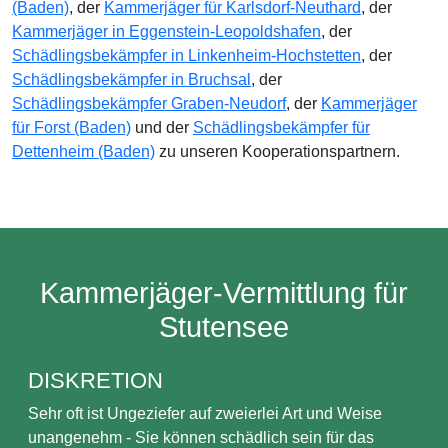
(Baden)
, der
Kammerjäger für Karlsdorf-Neuthard
, der
Kammerjäger in Eggenstein-Leopoldshafen
, der
Schädlingsbekämpfer in Linkenheim-Hochstetten
, der
Schädlingsbekämpfer in Bruchsal
, der
Schädlingsbekämpfer Graben-Neudorf
, der
Kammerjäger
für Forst (Baden)
und der
Schädlingsbekämpfer für
Dettenheim (Baden)
zu unseren Kooperationspartnern.
Kammerjäger-Vermittlung für
Stutensee
DISKRETION
Sehr oft ist Ungeziefer auf zweierlei Art und Weise
unangenehm - Sie können schädlich sein für das