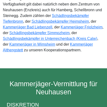
Verfügbarkeit gilt dabei natürlich neben dem Zentrum von
Neuhausen (Enzkreis) auch für Hamberg, Schellbronn und
Steinegg. Zudem zählen der
Schädlingsbekämpfer
Tiefenbronn
, der
Schädlingsbekämpfer Heimsheim
, der
Kammerjäger Bad Liebenzell
, der
Kammerjäger Friolzheim
,
der
Schädlingsbekämpfer Simmozheim
, der
Schädlingsbekämpfer in Unterreichenbach (Kreis Calw)
,
der
Kammerjäger in Wimsheim
und der
Kammerjäger
Althengstett
zu unseren Kooperationspartnern.
Kammerjäger-Vermittlung für
Neuhausen
DISKRETION