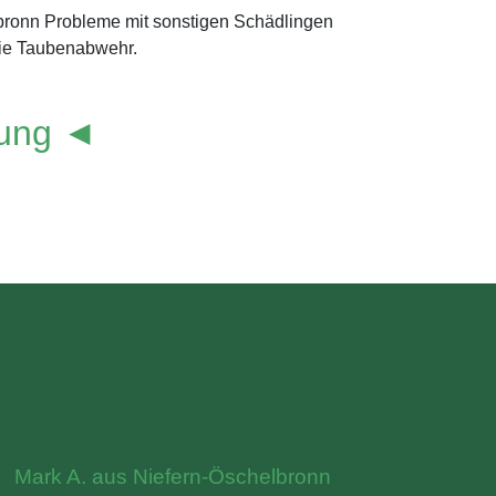
lbronn Probleme mit sonstigen Schädlingen
die Taubenabwehr.
lung ◄
Mark A. aus Niefern-Öschelbronn