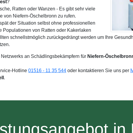
est
?
sche, Ratten oder Wanzen - Es gibt sehr viele
 von Niefern-Öschelbronn zu rufen.
spät der Situation selbst ohne professionellen
e Populationen von Ratten oder Kakerlaken
lten schnellstmöglich zurückgedrängt werden um Ihre Gesundhei
tzen.
 Netzwerks an Schädlingsbekämpfern für
Niefern-Öschelbron
ervice-Hotline
01516 - 11 35 544
oder kontaktieren Sie uns per
M
ll
.
stungsangebot in 