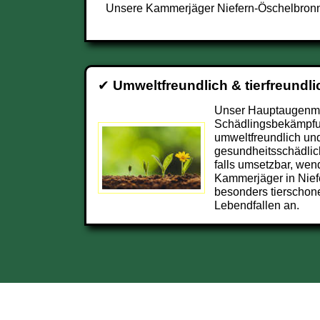
Unsere Kammerjäger Niefern-Öschelbronn s
✔
Umweltfreundlich & tierfreundli
Unser Hauptaugenmer
Schädlingsbekämpfu
umweltfreundlich und
gesundheitsschädlic
falls umsetzbar, wend
Kammerjäger in Nie
besonders tierschon
Lebendfallen an.