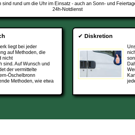
ind rund um die Uhr im Einsatz - auch an Sonn- und Feiertag
24h-Notdienst
ch
✔
Diskretion
k liegt bei jeder
Uns
ng auf Methoden, die
nic
 nicht
son
h sind. Auf Wunsch und
Dah
et der vermittelte
Wer
fern-Öschelbronn
Kam
ende Methoden, wie etwa
jed