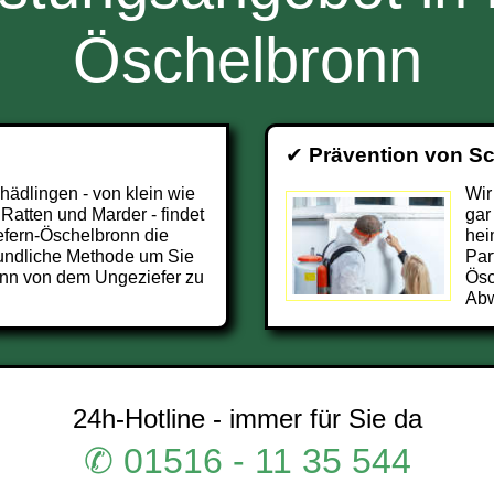
Öschelbronn
✔
Prävention von S
chädlingen - von klein wie
Wir
 Ratten und Marder - findet
gar
fern-Öschelbronn die
hei
undliche Methode um Sie
Par
onn von dem Ungeziefer zu
Ösc
Abw
24h-Hotline - immer für Sie da
✆ 01516 - 11 35 544