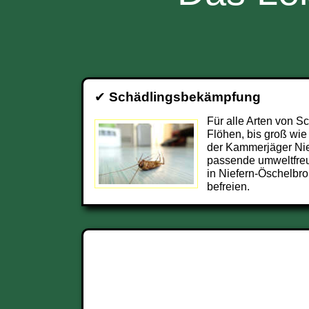
✔
Schädlingsbekämpfung
Für alle Arten von S
Flöhen, bis groß wie
der Kammerjäger Nie
passende umweltfre
in Niefern-Öschelbr
befreien.