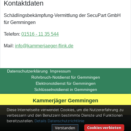
Kontaktdaten
Schädlingsbekämpfung-Vermittlung der SecuPart GmbH
für Gemmingen
Telefon:
01516 - 11 35 544
Mail:
info@kammerjaeger-flink.de
Datenschutzerklärung
Impressum
Rohrbruch-Notdienst für Gemmingen
Elektronotdienst für Gemmingen
Schlüsselnotdienst in Gemmingen
Copyright ©
Insight-Ideas.de
2026
Kammerjäger Gemmingen
(Last update 2026-06-29)
✆ Jetzt anrufen
Diese Internetseite verwendet Cookies, um die Nutzererfahrung zu
verbessern und den Benutzern bestimmte Dienste und Funktionen
bereitzustellen.
Details
Datenschutzrichtlinie
Cookies verbieten
Verstanden