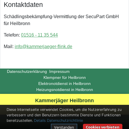
Kontaktdaten
Schädlingsbekämpfung-Vermittlung der SecuPart GmbH
für Heilbronn
Telefon:
01516 - 11 35 544
Mail:
info@kammerjaeger-flink.de
Datenschutzerklärung
Impressum
Klempner für Heilbronn
Elektronotdienst in Heilbronn
Heizungsnotdienst in Heilbronn
Copyright ©
Insight-Ideas.de
2026
Kammerjäger Heilbronn
(Last update 2026-06-29)
✆ Jetzt anrufen
Diese Internetseite verwendet Cookies, um die Nutzererfahrung zu
verbessern und den Benutzern bestimmte Dienste und Funktionen
bereitzustellen.
Details
Datenschutzrichtlinie
Cookies verbieten
Verstanden