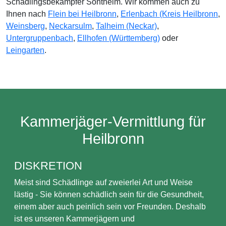
Schädlingsbekämpfer Sontheim. Wir kommen auch zu
Ihnen nach
Flein bei Heilbronn
,
Erlenbach (Kreis Heilbronn
,
Weinsberg
,
Neckarsulm
,
Talheim (Neckar)
,
Untergruppenbach
,
Ellhofen (Württemberg)
oder
Leingarten
.
Kammerjäger-Vermittlung für
Heilbronn
DISKRETION
Meist sind Schädlinge auf zweierlei Art und Weise
lästig - Sie können schädlich sein für die Gesundheit,
einem aber auch peinlich sein vor Freunden. Deshalb
ist es unseren Kammerjägern und