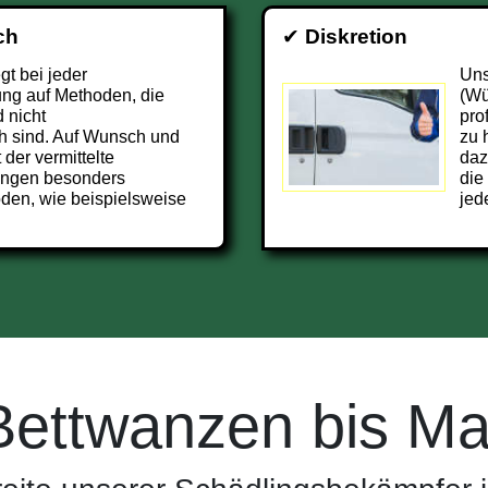
ch
✔
Diskretion
t bei jeder
Uns
ng auf Methoden, die
(Wü
 nicht
pro
h sind. Auf Wunsch und
zu 
 der vermittelte
daz
ingen besonders
die
den, wie beispielsweise
jed
Bettwanzen bis Ma