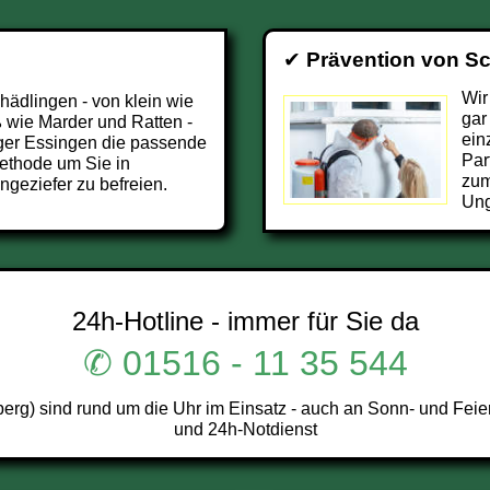
✔
Prävention von S
Wir
chädlingen - von klein wie
gar
 wie Marder und Ratten -
ein
ger Essingen die passende
Par
ethode um Sie in
zum
geziefer zu befreien.
Ung
24h-Hotline - immer für Sie da
✆ 01516 - 11 35 544
g) sind rund um die Uhr im Einsatz - auch an Sonn- und Feier
und 24h-Notdienst