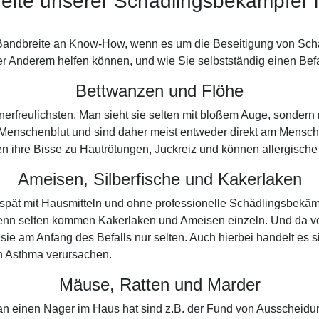
eite unserer Schädlingsbekämpfer 
 Bandbreite an Know-How, wenn es um die Beseitigung von Schäd
er Anderem helfen können, und wie Sie selbstständig einen Befa
Bettwanzen und Flöhe
unerfreulichsten. Man sieht sie selten mit bloßem Auge, sonder
Menschenblut und sind daher meist entweder direkt am Mensch
ühren ihre Bisse zu Hautrötungen, Juckreiz und können allergisc
Ameisen, Silberfische und Kakerlaken
 spät mit Hausmitteln und ohne professionelle Schädlingsbekäm
enn selten kommen Kakerlaken und Ameisen einzeln. Und da vo
e am Anfang des Befalls nur selten. Auch hierbei handelt es 
n Asthma verursachen.
Mäuse, Ratten und Marder
man einen Nager im Haus hat sind z.B. der Fund von Ausscheid