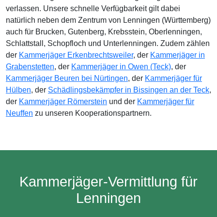
verlassen. Unsere schnelle Verfügbarkeit gilt dabei
natürlich neben dem Zentrum von Lenningen (Württemberg)
auch für Brucken, Gutenberg, Krebsstein, Oberlenningen,
Schlattstall, Schopfloch und Unterlenningen. Zudem zählen
der
Kammerjäger Erkenbrechtsweiler
, der
Kammerjäger in
Grabenstetten
, der
Kammerjäger in Owen (Teck)
, der
Kammerjäger Beuren bei Nürtingen
, der
Kammerjäger für
Hülben
, der
Schädlingsbekämpfer in Bissingen an der Teck
,
der
Kammerjäger Römerstein
und der
Kammerjäger für
Neuffen
zu unseren Kooperationspartnern.
Kammerjäger-Vermittlung für
Lenningen