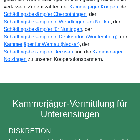
verlassen. Zudem zählen der
Kammerjäger Köngen
, der
Schädlingsbekämpfer Oberboihingen
, der
Schädlingsbekämpfer in Wendlingen am Neckar
, der
Schädlingsbekämpfer für Nürtingen
, der
Schädlingsbekämpfer in Denkendorf (Württemberg)
, der
Kammerjäger für Wernau (Neckar)
, der
Schädlingsbekämpfer Deizisau
und der
Kammerjäger
Notzingen
zu unseren Kooperationspartnern.
Kammerjäger-Vermittlung für
Unterensingen
DISKRETION