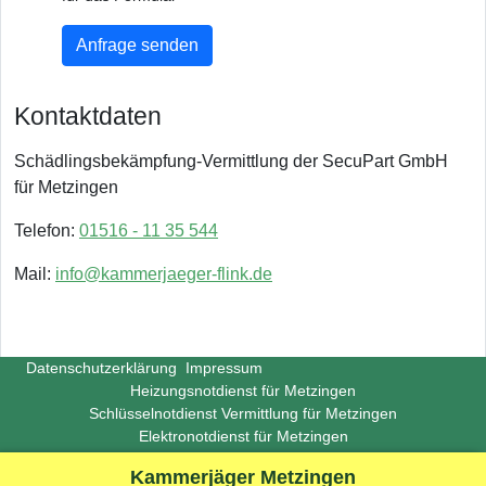
Anfrage senden
Kontaktdaten
Schädlingsbekämpfung-Vermittlung der SecuPart GmbH
für Metzingen
Telefon:
01516 - 11 35 544
Mail:
info@kammerjaeger-flink.de
Datenschutzerklärung
Impressum
Heizungsnotdienst für Metzingen
Schlüsselnotdienst Vermittlung für Metzingen
Elektronotdienst für Metzingen
Copyright ©
Insight-Ideas.de
2026
Kammerjäger Metzingen
(Last update 2026-06-29)