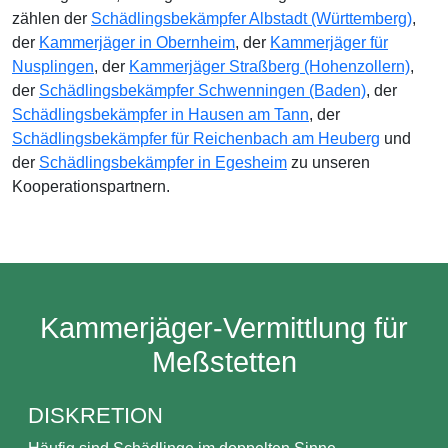
zählen der
Schädlingsbekämpfer Albstadt (Württemberg)
,
der
Kammerjäger in Obernheim
, der
Kammerjäger für
Nusplingen
, der
Kammerjäger Straßberg (Hohenzollern)
,
der
Schädlingsbekämpfer Schwenningen (Baden)
, der
Schädlingsbekämpfer in Hausen am Tann
, der
Schädlingsbekämpfer für Reichenbach am Heuberg
und
der
Schädlingsbekämpfer in Egesheim
zu unseren
Kooperationspartnern.
Kammerjäger-Vermittlung für
Meßstetten
DISKRETION