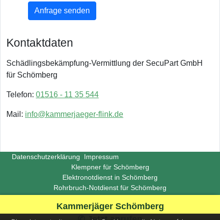
Anfrage senden
Kontaktdaten
Schädlingsbekämpfung-Vermittlung der SecuPart GmbH
für Schömberg
Telefon:
01516 - 11 35 544
Mail:
info@kammerjaeger-flink.de
Datenschutzerklärung
Impressum
Klempner für Schömberg
Elektronotdienst in Schömberg
Rohrbruch-Notdienst für Schömberg
Copyright ©
Insight-Ideas.de
2026
Kammerjäger Schömberg
(Last update 2026-06-29)
✆ Jetzt anrufen