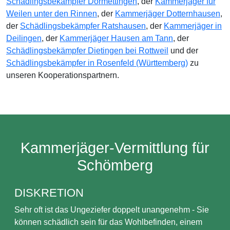
Schädlingsbekämpfer Dormettingen
, der
Kammerjäger für
Weilen unter den Rinnen
, der
Kammerjäger Dotternhausen
,
der
Schädlingsbekämpfer Ratshausen
, der
Kammerjäger in
Deilingen
, der
Kammerjäger Hausen am Tann
, der
Schädlingsbekämpfer Dietingen bei Rottweil
und der
Schädlingsbekämpfer in Rosenfeld (Württemberg)
zu
unseren Kooperationspartnern.
Kammerjäger-Vermittlung für
Schömberg
DISKRETION
Sehr oft ist das Ungeziefer doppelt unangenehm - Sie
können schädlich sein für das Wohlbefinden, einem