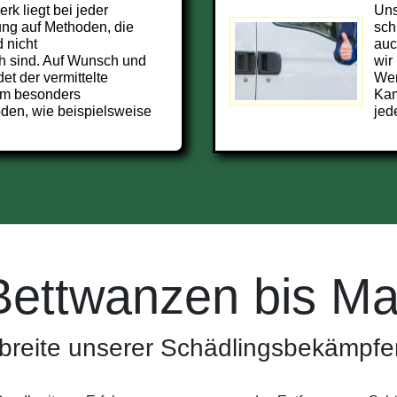
k liegt bei jeder
Uns
ng auf Methoden, die
sch
 nicht
auc
h sind. Auf Wunsch und
wir
et der vermittelte
Wer
mm besonders
Kam
den, wie beispielsweise
jed
Bettwanzen bis Ma
breite unserer Schädlingsbekämpfe