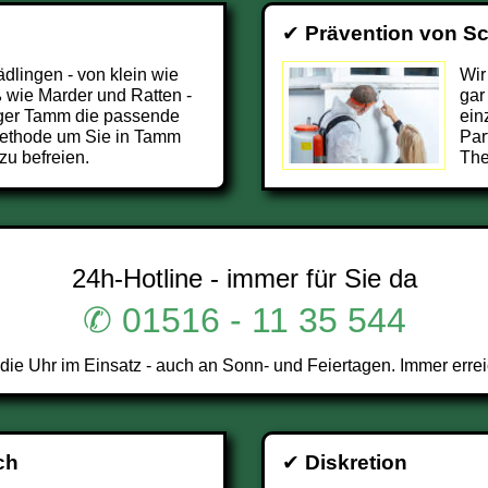
✔
Prävention von S
ädlingen - von klein wie
Wir
 wie Marder und Ratten -
gar
äger Tamm die passende
ein
Methode um Sie in Tamm
Par
zu befreien.
The
24h-Hotline - immer für Sie da
✆ 01516 - 11 35 544
e Uhr im Einsatz - auch an Sonn- und Feiertagen. Immer errei
ch
✔
Diskretion