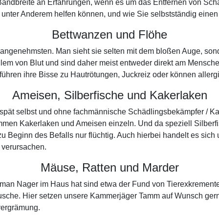
Bandbreite an Erfahrungen, wenn es um das Entfernen von Schäd
unter Anderem helfen können, und wie Sie selbstständig einen 
Bettwanzen und Flöhe
unangenehmsten. Man sieht sie selten mit dem bloßen Auge, son
llem von Blut und sind daher meist entweder direkt am Mensche
ig führen ihre Bisse zu Hautrötungen, Juckreiz oder können alle
Ameisen, Silberfische und Kakerlaken
u spät selbst und ohne fachmännische Schädlingsbekämpfer / K
men Kakerlaken und Ameisen einzeln. Und da speziell Silberf
 Beginn des Befalls nur flüchtig. Auch hierbei handelt es sich
 verursachen.
Mäuse, Ratten und Marder
ass man Nager im Haus hat sind etwa der Fund von Tierexkremen
äusche. Hier setzen unsere Kammerjäger Tamm auf Wunsch gerne 
vergrämung.