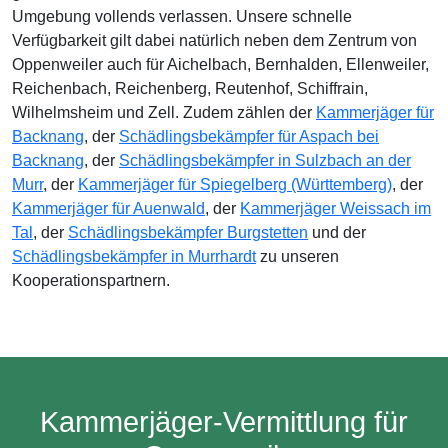
Umgebung vollends verlassen. Unsere schnelle
Verfügbarkeit gilt dabei natürlich neben dem Zentrum von
Oppenweiler auch für Aichelbach, Bernhalden, Ellenweiler,
Reichenbach, Reichenberg, Reutenhof, Schiffrain,
Wilhelmsheim und Zell. Zudem zählen der
Kammerjäger für
Backnang
, der
Schädlingsbekämpfer für Aspach bei
Backnang
, der
Schädlingsbekämpfer in Sulzbach an der
Murr
, der
Kammerjäger für Spiegelberg (Württemberg)
, der
Kammerjäger für Auenwald
, der
Kammerjäger Weissach im
Tal
, der
Schädlingsbekämpfer Burgstetten
und der
Schädlingsbekämpfer in Murrhardt
zu unseren
Kooperationspartnern.
Kammerjäger-Vermittlung für