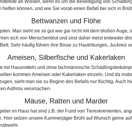
andbreite an Wissen, wenn es um die Beseitigung von Schädling
helfen können, und wie Sie vorab einen Befall bei sich in Brü
Bettwanzen und Flöhe
tigsten. Man sieht sie so gut wie gar nicht mit dem bloßen Aug
ähren sich von Menschenblut und sind daher meist entweder dir
m Bett. Sehr häufig führen ihre Bisse zu Hautrötungen, Juckreiz
Ameisen, Silberfische und Kakerlaken
spät mit Hausmitteln und ohne fachmännische Schädlingsbekämpf
 selten kommen Ameisen oder Kakerlaken einzeln. Und da insb
gen, sieht man sie zu Beginn des Befalls nur flüchtig. Auch hi
aken Asthma verursachen.
Mäuse, Ratten und Marder
getier im Haus hat sind z.B. der Fund von Tierexkrementen, ang
. Hier setzen unsere Kammerjäger Brühl auf Wunsch gerne auf L
erabwehr.