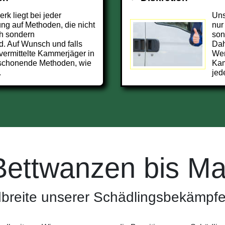
k liegt bei jeder
Uns
g auf Methoden, die nicht
nur
h sondern
son
d. Auf Wunsch und falls
Dah
 vermittelte Kammerjäger in
Wer
rschonende Methoden, wie
Kam
.
jed
Bettwanzen bis Ma
breite unserer Schädlingsbekämpfer