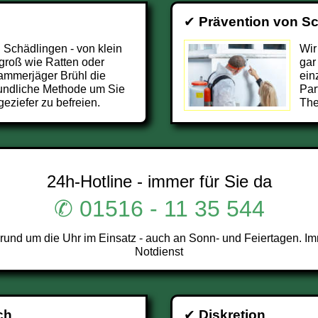
✔
Prävention von S
 Schädlingen - von klein
Wir
groß wie Ratten oder
gar
Kammerjäger Brühl die
ein
undliche Methode um Sie
Par
eziefer zu befreien.
The
24h-Hotline - immer für Sie da
✆ 01516 - 11 35 544
und um die Uhr im Einsatz - auch an Sonn- und Feiertagen. Im
Notdienst
ch
✔
Diskretion