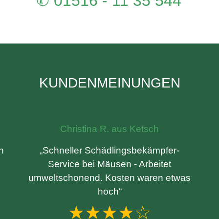
✆ 01516 - 11 35 544
KUNDENMEINUNGEN
Christina R. aus Ketsch
n
„Schneller Schädlingsbekämpfer-
Service bei Mäusen - Arbeitet
umweltschonend. Kosten waren etwas
hoch“
★★★★☆